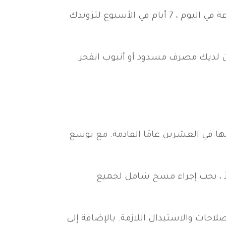
إذا كنت في الرياض وتحتاج إلى فني سباكة ، فلا تتردد في الاتصال بنا. فريق الخبراء لدينا متاح 24 ساعة في اليوم ، 7 أيام في الأسبوع لتزويدك
على مدار 24 ساعة في الرياض. ربما يكون لديك مصرف مسدود أو أنبوب انفجر.
ا في العشرين عامًا القادمة. مع توسع
اً ، يجب إجراء مسح شامل لجميع
حات والاستبدال اللازمة. بالإضافة إلى